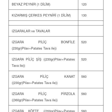
BEYAZ PEYNİR (1 DİLİM)
120
KIZARMIŞ ÇERKES PEYNİRİ (1 DİLİM)
130
IZGARALAR ve TAVALAR
IZGARA PİLİÇ BONFİLE
520
(230gr)Pilav+Patates Tava ile))
IZGARA PİLİÇ ŞİŞ ((230gr)Pilav+Patates
520
Tava ile))
IZGARA PİLİÇ KANAT
560
((230gr)Pilav+Patates Tava ile))
IZGARA PİLİÇ PİRZOLA
560
((360gr)Pilav+Patates Tava ile))
IZGARA KÖFTE ((200gr)Pilav+Patates
560