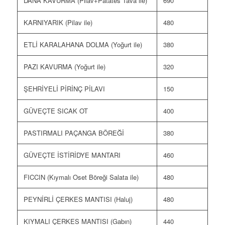
DANA KAVURMA (Pilav+Patates Tava ile)
690
KARNIYARIK (Pilav ile)
480
ETLİ KARALAHANA DOLMA (Yoğurt ile)
380
PAZI KAVURMA (Yoğurt ile)
320
ŞEHRİYELİ PİRİNÇ PİLAVI
150
GÜVEÇTE SICAK OT
400
PASTIRMALI PAÇANGA BÖREĞİ
380
GÜVEÇTE İSTİRİDYE MANTARI
460
FICCIN (Kıymalı Oset Böreği Salata ile)
480
PEYNİRLİ ÇERKES MANTISI (Haluj)
480
KIYMALI ÇERKES MANTISI (Gabın)
440