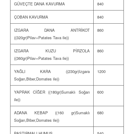
GÜVEÇTE DANA KAVURMA
840
ÇOBAN KAVURMA
840
IZGARA DANA ANTRİKOT
860
((320gr)Pilav+Patates Tava ile))
IZGARA KUZU PİRZOLA
860
((360gr)Pilav+Patates Tava ile))
YAĞLI KARA ((230gr)Izgara
1200
Soğan,Biber,Domates ile))
YAPRAK CİĞER ((180gr)Sumaklı Soğan
600
ile))
ADANA KEBAP ((160 gr)Sumaklı
680
Soğan,Biber,Domates ile))
PASTIRMALI HUMUS
540