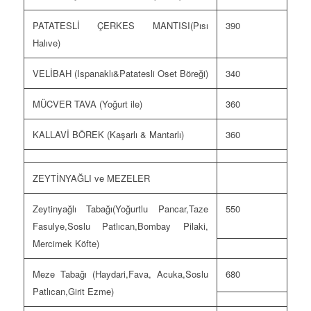
PATATESLİ ÇERKES MANTISI(Pısı
390
Halıve)
VELİBAH (Ispanaklı&Patatesli Oset Böreği)
340
MÜCVER TAVA (Yoğurt ile)
360
KALLAVİ BÖREK (Kaşarlı & Mantarlı)
360
ZEYTİNYAĞLI ve MEZELER
Zeytinyağlı Tabağı(Yoğurtlu Pancar,Taze
550
Fasulye,Soslu Patlıcan,Bombay Pilaki,
Mercimek Köfte)
Meze Tabağı (Haydari,Fava, Acuka,Soslu
680
Patlıcan,Girit Ezme)