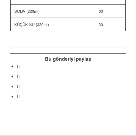
SODA (220ml)
60
KÜÇÜK SU (330ml)
30
Bu gönderiyi paylaş