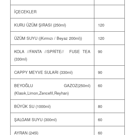
İÇECEKLER
KURU ÜZÜM ŞIRASI (250ml)
120
ÜZÜM SUYU ((Kırmızı / Beyaz 200ml))
120
KOLA //FANTA //SPRİTE// FUSE TEA
90
(330ml)
CAPPY MEYVE SULARI (330ml)
90
BEYOĞLU GAZOZ(250ml)
60
(Klasık,Limon,Zencefil,Reyhan)
BÜYÜK SU (1000ml)
80
ŞALGAM SUYU (300ml)
60
AYRAN (245l)
60